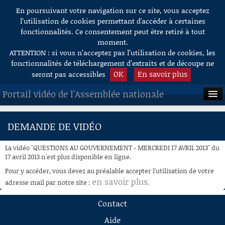
En poursuivant votre navigation sur ce site, vous acceptez
Aller au contenu
l’utilisation de cookies permettant d'accéder à certaines
fonctionnalités. Ce consentement peut être retiré à tout
moment.
ATTENTION : si vous n’acceptez pas l’utilisation de cookies, les
fonctionnalités de téléchargement d’extraits et de découpe ne
OK
En savoir plus
seront pas accessibles
Portail vidéo de l'Assemblée nationale
ACCUEIL
DEMANDE DE VIDÉO
EN DIRECT
La vidéo "QUESTIONS AU GOUVERNEMENT - MERCREDI 17 AVRIL 2013" du
À LA DEMANDE
17 avril 2013 n'est plus disponible en ligne.
Pour y accéder, vous devez au préalable accepter l'utilisation de votre
RECHERCHE
en savoir plus
adresse mail par notre site :
.
AIDE À LA DÉCOUPE
Contact
DE VIDÉOS
Aide