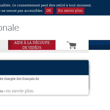
nnalités. Ce consentement peut être retiré à tout moment.
OK
En savoir plus
e ne seront pas accessibles
onale
AIDE À LA DÉCOUPE
DE VIDÉOS
e chargée des français de
en savoir plus
te :
.