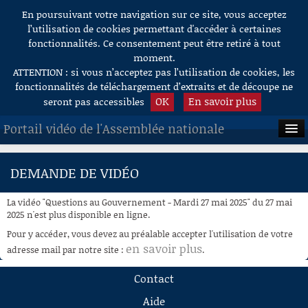
En poursuivant votre navigation sur ce site, vous acceptez
Aller au contenu
l’utilisation de cookies permettant d'accéder à certaines
fonctionnalités. Ce consentement peut être retiré à tout
moment.
ATTENTION : si vous n’acceptez pas l’utilisation de cookies, les
fonctionnalités de téléchargement d’extraits et de découpe ne
OK
En savoir plus
seront pas accessibles
Portail vidéo de l'Assemblée nationale
ACCUEIL
DEMANDE DE VIDÉO
EN DIRECT
La vidéo "Questions au Gouvernement - Mardi 27 mai 2025" du 27 mai
À LA DEMANDE
2025 n'est plus disponible en ligne.
Pour y accéder, vous devez au préalable accepter l'utilisation de votre
RECHERCHE
en savoir plus
adresse mail par notre site :
.
AIDE À LA DÉCOUPE
Contact
DE VIDÉOS
Aide