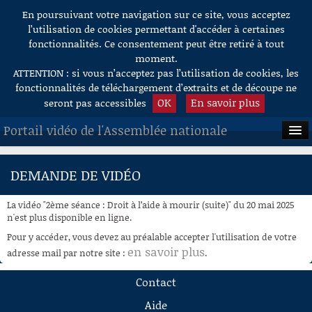
En poursuivant votre navigation sur ce site, vous acceptez
Aller au contenu
l’utilisation de cookies permettant d'accéder à certaines
fonctionnalités. Ce consentement peut être retiré à tout
moment.
ATTENTION : si vous n’acceptez pas l’utilisation de cookies, les
fonctionnalités de téléchargement d’extraits et de découpe ne
OK
En savoir plus
seront pas accessibles
Portail vidéo de l'Assemblée nationale
ACCUEIL
DEMANDE DE VIDÉO
EN DIRECT
La vidéo "2ème séance : Droit à l’aide à mourir (suite)" du 20 mai 2025
À LA DEMANDE
n'est plus disponible en ligne.
Pour y accéder, vous devez au préalable accepter l'utilisation de votre
RECHERCHE
en savoir plus
adresse mail par notre site :
.
AIDE À LA DÉCOUPE
Contact
DE VIDÉOS
Aide