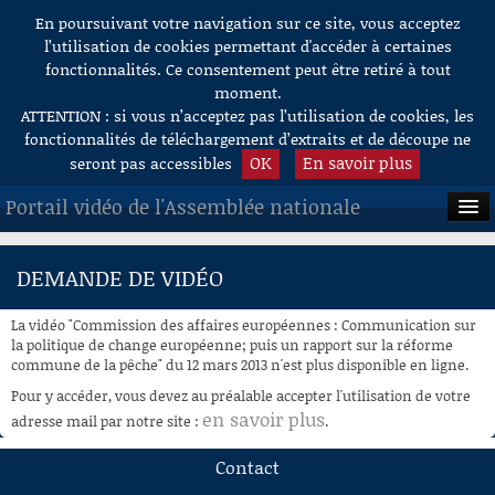
En poursuivant votre navigation sur ce site, vous acceptez
Aller au contenu
l’utilisation de cookies permettant d'accéder à certaines
fonctionnalités. Ce consentement peut être retiré à tout
moment.
ATTENTION : si vous n’acceptez pas l’utilisation de cookies, les
fonctionnalités de téléchargement d’extraits et de découpe ne
OK
En savoir plus
seront pas accessibles
Portail vidéo de l'Assemblée nationale
ACCUEIL
DEMANDE DE VIDÉO
EN DIRECT
La vidéo "Commission des affaires européennes : Communication sur
À LA DEMANDE
la politique de change européenne; puis un rapport sur la réforme
commune de la pêche" du 12 mars 2013 n'est plus disponible en ligne.
RECHERCHE
Pour y accéder, vous devez au préalable accepter l'utilisation de votre
en savoir plus
adresse mail par notre site :
.
AIDE À LA DÉCOUPE
DE VIDÉOS
Contact