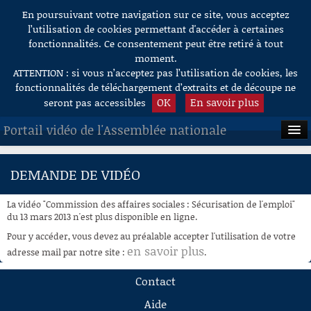
En poursuivant votre navigation sur ce site, vous acceptez
Aller au contenu
l’utilisation de cookies permettant d'accéder à certaines
fonctionnalités. Ce consentement peut être retiré à tout
moment.
ATTENTION : si vous n’acceptez pas l’utilisation de cookies, les
fonctionnalités de téléchargement d’extraits et de découpe ne
OK
En savoir plus
seront pas accessibles
Portail vidéo de l'Assemblée nationale
ACCUEIL
DEMANDE DE VIDÉO
EN DIRECT
La vidéo "Commission des affaires sociales : Sécurisation de l'emploi"
À LA DEMANDE
du 13 mars 2013 n'est plus disponible en ligne.
Pour y accéder, vous devez au préalable accepter l'utilisation de votre
RECHERCHE
en savoir plus
adresse mail par notre site :
.
AIDE À LA DÉCOUPE
Contact
DE VIDÉOS
Aide