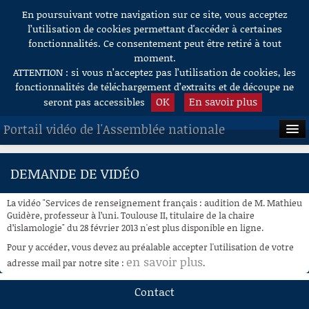
En poursuivant votre navigation sur ce site, vous acceptez
Aller au contenu
l’utilisation de cookies permettant d'accéder à certaines
fonctionnalités. Ce consentement peut être retiré à tout
moment.
ATTENTION : si vous n’acceptez pas l’utilisation de cookies, les
fonctionnalités de téléchargement d’extraits et de découpe ne
OK
En savoir plus
seront pas accessibles
Portail vidéo de l'Assemblée nationale
ACCUEIL
DEMANDE DE VIDÉO
EN DIRECT
La vidéo "Services de renseignement français : audition de M. Mathieu
À LA DEMANDE
Guidère, professeur à l’uni. Toulouse II, titulaire de la chaire
d’islamologie" du 28 février 2013 n'est plus disponible en ligne.
RECHERCHE
Pour y accéder, vous devez au préalable accepter l'utilisation de votre
en savoir plus
adresse mail par notre site :
.
AIDE À LA DÉCOUPE
DE VIDÉOS
Contact