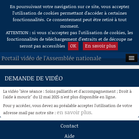
En poursuivant votre navigation sur ce site, vous acceptez
Aller au contenu
l’utilisation de cookies permettant d'accéder à certaines
fonctionnalités. Ce consentement peut être retiré à tout
moment.
ATTENTION : si vous n’acceptez pas l’utilisation de cookies, les
fonctionnalités de téléchargement d’extraits et de découpe ne
OK
En savoir plus
seront pas accessibles
Portail vidéo de l'Assemblée nationale
ACCUEIL
DEMANDE DE VIDÉO
EN DIRECT
La vidéo "1ère séance : Soins palliatifs et d'accompagnement ; Droit à
À LA DEMANDE
l'aide à mourir" du 12 mai 2025 n'est plus disponible en ligne.
Pour y accéder, vous devez au préalable accepter l'utilisation de votre
RECHERCHE
en savoir plus
adresse mail par notre site :
.
AIDE À LA DÉCOUPE
Contact
DE VIDÉOS
Aide