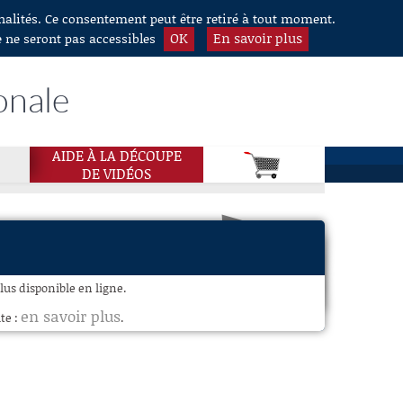
nnalités. Ce consentement peut être retiré à tout moment.
OK
En savoir plus
e ne seront pas accessibles
onale
AIDE À LA DÉCOUPE
DE VIDÉOS
plus disponible en ligne.
en savoir plus
te :
.