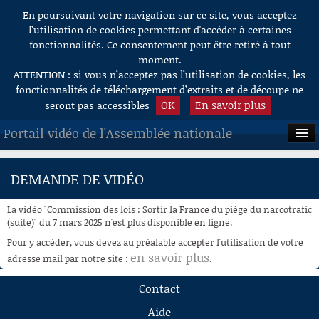
En poursuivant votre navigation sur ce site, vous acceptez
Aller au contenu
l’utilisation de cookies permettant d'accéder à certaines
fonctionnalités. Ce consentement peut être retiré à tout
moment.
ATTENTION : si vous n’acceptez pas l’utilisation de cookies, les
fonctionnalités de téléchargement d’extraits et de découpe ne
OK
En savoir plus
seront pas accessibles
Portail vidéo de l'Assemblée nationale
ACCUEIL
DEMANDE DE VIDÉO
EN DIRECT
La vidéo "Commission des lois : Sortir la France du piège du narcotrafic
À LA DEMANDE
(suite)" du 7 mars 2025 n'est plus disponible en ligne.
Pour y accéder, vous devez au préalable accepter l'utilisation de votre
RECHERCHE
en savoir plus
adresse mail par notre site :
.
AIDE À LA DÉCOUPE
Contact
DE VIDÉOS
Aide