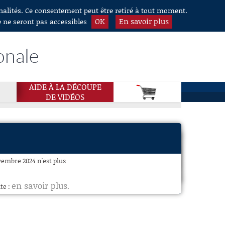
nnalités. Ce consentement peut être retiré à tout moment.
OK
En savoir plus
e ne seront pas accessibles
onale
AIDE À LA DÉCOUPE
DE VIDÉOS
vembre 2024 n'est plus
en savoir plus
te :
.