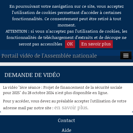
En poursuivant votre navigation sur ce site, vous acceptez
Aller au contenu
l’utilisation de cookies permettant d'accéder à certaines
fonctionnalités. Ce consentement peut être retiré à tout
moment.
ATTENTION : si vous n’acceptez pas l’utilisation de cookies, les
fonctionnalités de téléchargement d’extraits et de découpe ne
OK
En savoir plus
seront pas accessibles
Portail vidéo de l'Assemblée nationale
ACCUEIL
DEMANDE DE VIDÉO
EN DIRECT
La vidéo "1ère séance : Projet de financement de la sécurité sociale
À LA DEMANDE
pour 2025" du 28 octobre 2024 n'est plus disponible en ligne.
Pour y accéder, vous devez au préalable accepter l'utilisation de votre
RECHERCHE
en savoir plus
adresse mail par notre site :
.
AIDE À LA DÉCOUPE
Contact
DE VIDÉOS
Aide