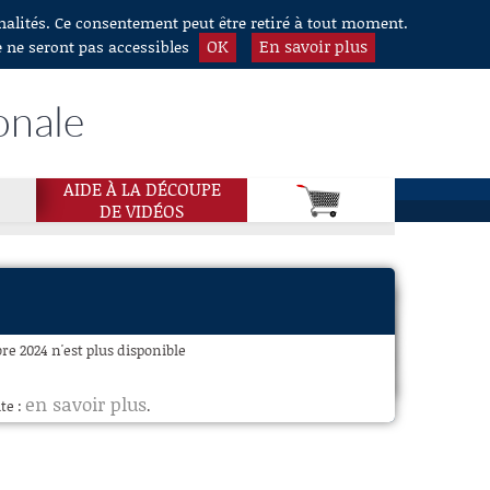
nnalités. Ce consentement peut être retiré à tout moment.
OK
En savoir plus
e ne seront pas accessibles
onale
AIDE À LA DÉCOUPE
DE VIDÉOS
bre 2024 n'est plus disponible
en savoir plus
te :
.