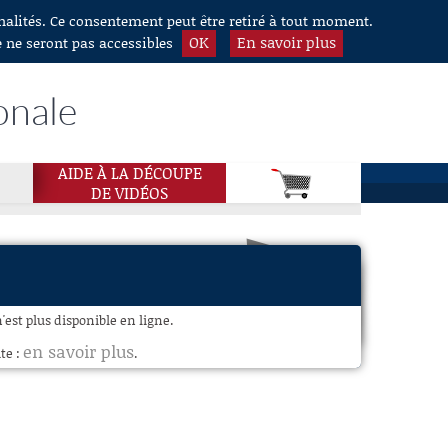
nnalités. Ce consentement peut être retiré à tout moment.
OK
En savoir plus
e ne seront pas accessibles
onale
AIDE À LA DÉCOUPE
DE VIDÉOS
'est plus disponible en ligne.
en savoir plus
te :
.