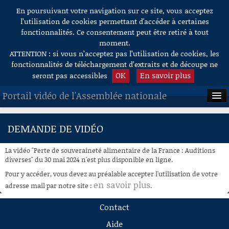
En poursuivant votre navigation sur ce site, vous acceptez
Aller au contenu
l’utilisation de cookies permettant d'accéder à certaines
fonctionnalités. Ce consentement peut être retiré à tout
moment.
ATTENTION : si vous n’acceptez pas l’utilisation de cookies, les
fonctionnalités de téléchargement d’extraits et de découpe ne
OK
En savoir plus
seront pas accessibles
Portail vidéo de l'Assemblée nationale
ACCUEIL
DEMANDE DE VIDÉO
EN DIRECT
La vidéo "Perte de souveraineté alimentaire de la France : Auditions
À LA DEMANDE
diverses" du 30 mai 2024 n'est plus disponible en ligne.
Pour y accéder, vous devez au préalable accepter l'utilisation de votre
RECHERCHE
en savoir plus
adresse mail par notre site :
.
AIDE À LA DÉCOUPE
Contact
DE VIDÉOS
Aide