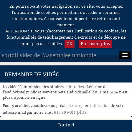
En poursuivant votre navigation sur ce site, vous acceptez
Aller au contenu
l’utilisation de cookies permettant d'accéder à certaines
fonctionnalités. Ce consentement peut être retiré à tout
moment.
ATTENTION : si vous n’acceptez pas l’utilisation de cookies, les
fonctionnalités de téléchargement d’extraits et de découpe ne
OK
En savoir plus
seront pas accessibles
Portail vidéo de l'Assemblée nationale
ACCUEIL
DEMANDE DE VIDÉO
EN DIRECT
La vidéo "Commission des affaires culturelles : Réforme de
À LA DEMANDE
l’audiovisuel public et souveraineté audiovisuelle" du 14 mai 2024 n'est
plus disponible en ligne.
RECHERCHE
Pour y accéder, vous devez au préalable accepter l'utilisation de votre
en savoir plus
adresse mail par notre site :
.
AIDE À LA DÉCOUPE
DE VIDÉOS
Contact