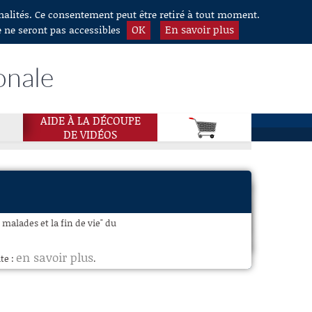
nnalités. Ce consentement peut être retiré à tout moment.
OK
En savoir plus
e ne seront pas accessibles
onale
AIDE À LA DÉCOUPE
DE VIDÉOS
alades et la fin de vie" du
en savoir plus
te :
.