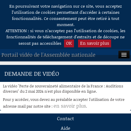
En poursuivant votre navigation sur ce site, vous acceptez
Aller au contenu
l’utilisation de cookies permettant d'accéder à certaines
fonctionnalités. Ce consentement peut être retiré à tout
moment.
ATTENTION : si vous n’acceptez pas l’utilisation de cookies, les
fonctionnalités de téléchargement d’extraits et de découpe ne
OK
En savoir plus
seront pas accessibles
Portail vidéo de l'Assemblée nationale
ACCUEIL
DEMANDE DE VIDÉO
EN DIRECT
La vidéo "Perte de souveraineté alimentaire de la France : Auditions
À LA DEMANDE
diverses" du 2 mai 2024 n'est plus disponible en ligne.
Pour y accéder, vous devez au préalable accepter l'utilisation de votre
RECHERCHE
en savoir plus
adresse mail par notre site :
.
AIDE À LA DÉCOUPE
Contact
DE VIDÉOS
Aide