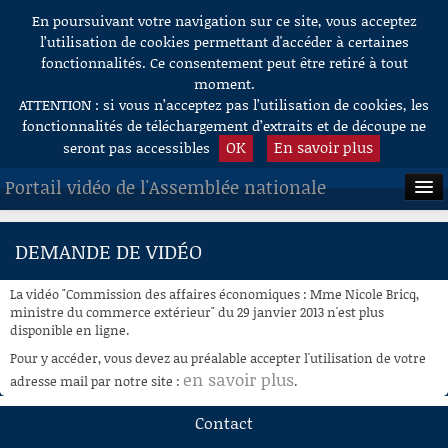
En poursuivant votre navigation sur ce site, vous acceptez
Aller au contenu
l’utilisation de cookies permettant d'accéder à certaines
fonctionnalités. Ce consentement peut être retiré à tout
moment.
ATTENTION : si vous n’acceptez pas l’utilisation de cookies, les
fonctionnalités de téléchargement d’extraits et de découpe ne
OK
En savoir plus
seront pas accessibles
Portail vidéo de l'Assemblée nationale
ACCUEIL
DEMANDE DE VIDÉO
EN DIRECT
La vidéo "Commission des affaires économiques : Mme Nicole Bricq,
À LA DEMANDE
ministre du commerce extérieur" du 29 janvier 2013 n'est plus
disponible en ligne.
RECHERCHE
Pour y accéder, vous devez au préalable accepter l'utilisation de votre
en savoir plus
adresse mail par notre site :
.
AIDE À LA DÉCOUPE
DE VIDÉOS
Contact