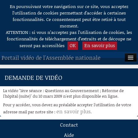
En poursuivant votre navigation sur ce site, vous acceptez
Aller au contenu
l’utilisation de cookies permettant d'accéder à certaines
fonctionnalités. Ce consentement peut être retiré à tout
moment.
ATTENTION : si vous n’acceptez pas l’utilisation de cookies, les
fonctionnalités de téléchargement d’extraits et de découpe ne
OK
En savoir plus
seront pas accessibles
Portail vidéo de l'Assemblée nationale
ACCUEIL
DEMANDE DE VIDÉO
EN DIRECT
La vidéo "1ère séance : Questions au Gouvernement ; Réforme de
À LA DEMANDE
l'hôpital (suite)" du 10 mars 2009 n'est plus disponible en ligne.
Pour y accéder, vous devez au préalable accepter l'utilisation de votre
RECHERCHE
en savoir plus
adresse mail par notre site :
.
AIDE À LA DÉCOUPE
Contact
DE VIDÉOS
Aide