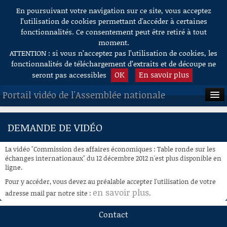
En poursuivant votre navigation sur ce site, vous acceptez
Aller au contenu
l’utilisation de cookies permettant d'accéder à certaines
fonctionnalités. Ce consentement peut être retiré à tout
moment.
ATTENTION : si vous n’acceptez pas l’utilisation de cookies, les
fonctionnalités de téléchargement d’extraits et de découpe ne
OK
En savoir plus
seront pas accessibles
Portail vidéo de l'Assemblée nationale
ACCUEIL
DEMANDE DE VIDÉO
EN DIRECT
La vidéo "Commission des affaires économiques : Table ronde sur les
À LA DEMANDE
échanges internationaux" du 12 décembre 2012 n'est plus disponible en
ligne.
RECHERCHE
Pour y accéder, vous devez au préalable accepter l'utilisation de votre
en savoir plus
adresse mail par notre site :
.
AIDE À LA DÉCOUPE
DE VIDÉOS
Contact