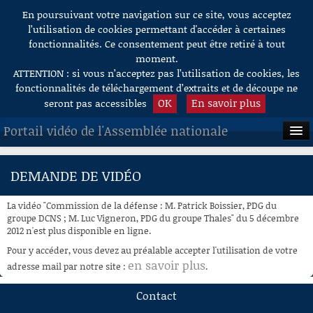
En poursuivant votre navigation sur ce site, vous acceptez
Aller au contenu
l’utilisation de cookies permettant d'accéder à certaines
fonctionnalités. Ce consentement peut être retiré à tout
moment.
ATTENTION : si vous n’acceptez pas l’utilisation de cookies, les
fonctionnalités de téléchargement d’extraits et de découpe ne
OK
En savoir plus
seront pas accessibles
Portail vidéo de l'Assemblée nationale
ACCUEIL
DEMANDE DE VIDÉO
EN DIRECT
La vidéo "Commission de la défense : M. Patrick Boissier, PDG du
À LA DEMANDE
groupe DCNS ; M. Luc Vigneron, PDG du groupe Thales" du 5 décembre
2012 n'est plus disponible en ligne.
RECHERCHE
Pour y accéder, vous devez au préalable accepter l'utilisation de votre
en savoir plus
adresse mail par notre site :
.
AIDE À LA DÉCOUPE
DE VIDÉOS
Contact