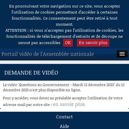
En poursuivant votre navigation sur ce site, vous acceptez
Aller au contenu
l’utilisation de cookies permettant d'accéder à certaines
fonctionnalités. Ce consentement peut être retiré à tout
moment.
ATTENTION : si vous n’acceptez pas l’utilisation de cookies, les
fonctionnalités de téléchargement d’extraits et de découpe ne
OK
En savoir plus
seront pas accessibles
Portail vidéo de l'Assemblée nationale
ACCUEIL
DEMANDE DE VIDÉO
EN DIRECT
La vidéo "Questions au Gouvernement - Mardi 12 décembre 2023" du 12
À LA DEMANDE
décembre 2023 n'est plus disponible en ligne.
Pour y accéder, vous devez au préalable accepter l'utilisation de votre
RECHERCHE
en savoir plus
adresse mail par notre site :
.
AIDE À LA DÉCOUPE
Contact
DE VIDÉOS
Aide