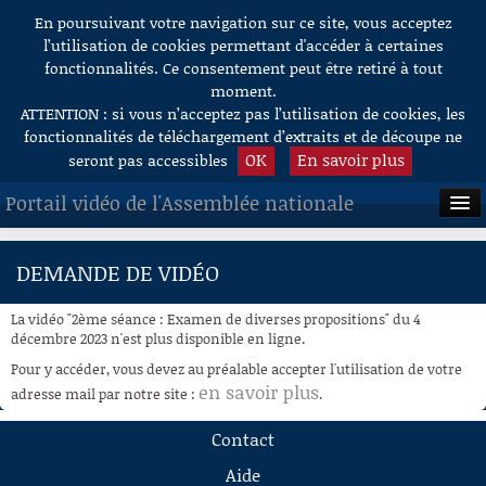
En poursuivant votre navigation sur ce site, vous acceptez
Aller au contenu
l’utilisation de cookies permettant d'accéder à certaines
fonctionnalités. Ce consentement peut être retiré à tout
moment.
ATTENTION : si vous n’acceptez pas l’utilisation de cookies, les
fonctionnalités de téléchargement d’extraits et de découpe ne
OK
En savoir plus
seront pas accessibles
Portail vidéo de l'Assemblée nationale
ACCUEIL
DEMANDE DE VIDÉO
EN DIRECT
La vidéo "2ème séance : Examen de diverses propositions" du 4
À LA DEMANDE
décembre 2023 n'est plus disponible en ligne.
Pour y accéder, vous devez au préalable accepter l'utilisation de votre
RECHERCHE
en savoir plus
adresse mail par notre site :
.
AIDE À LA DÉCOUPE
Contact
DE VIDÉOS
Aide