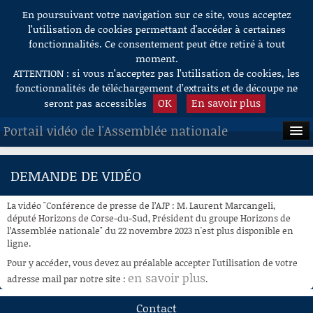
En poursuivant votre navigation sur ce site, vous acceptez
Aller au contenu
l’utilisation de cookies permettant d'accéder à certaines
fonctionnalités. Ce consentement peut être retiré à tout
moment.
ATTENTION : si vous n’acceptez pas l’utilisation de cookies, les
fonctionnalités de téléchargement d’extraits et de découpe ne
OK
En savoir plus
seront pas accessibles
Portail vidéo de l'Assemblée nationale
ACCUEIL
DEMANDE DE VIDÉO
EN DIRECT
La vidéo "Conférence de presse de l’AJP : M. Laurent Marcangeli,
À LA DEMANDE
député Horizons de Corse-du-Sud, Président du groupe Horizons de
l’Assemblée nationale" du 22 novembre 2023 n'est plus disponible en
ligne.
RECHERCHE
Pour y accéder, vous devez au préalable accepter l'utilisation de votre
AIDE À LA DÉCOUPE
en savoir plus
adresse mail par notre site :
.
DE VIDÉOS
Contact