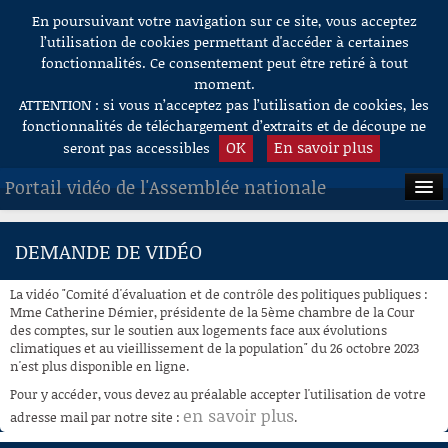
En poursuivant votre navigation sur ce site, vous acceptez
Aller au contenu
l’utilisation de cookies permettant d'accéder à certaines
fonctionnalités. Ce consentement peut être retiré à tout
moment.
ATTENTION : si vous n’acceptez pas l’utilisation de cookies, les
fonctionnalités de téléchargement d’extraits et de découpe ne
OK
En savoir plus
seront pas accessibles
Portail vidéo de l'Assemblée nationale
ACCUEIL
DEMANDE DE VIDÉO
EN DIRECT
La vidéo "Comité d'évaluation et de contrôle des politiques publiques :
À LA DEMANDE
Mme Catherine Démier, présidente de la 5ème chambre de la Cour
des comptes, sur le soutien aux logements face aux évolutions
climatiques et au vieillissement de la population" du 26 octobre 2023
RECHERCHE
n'est plus disponible en ligne.
AIDE À LA DÉCOUPE
Pour y accéder, vous devez au préalable accepter l'utilisation de votre
DE VIDÉOS
en savoir plus
adresse mail par notre site :
.