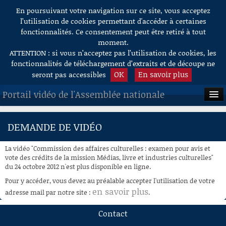
En poursuivant votre navigation sur ce site, vous acceptez
Aller au contenu
l’utilisation de cookies permettant d'accéder à certaines
fonctionnalités. Ce consentement peut être retiré à tout
moment.
ATTENTION : si vous n’acceptez pas l’utilisation de cookies, les
fonctionnalités de téléchargement d’extraits et de découpe ne
OK
En savoir plus
seront pas accessibles
Portail vidéo de l'Assemblée nationale
ACCUEIL
DEMANDE DE VIDÉO
EN DIRECT
La vidéo "Commission des affaires culturelles : examen pour avis et
À LA DEMANDE
vote des crédits de la mission Médias, livre et industries culturelles"
du 24 octobre 2012 n'est plus disponible en ligne.
RECHERCHE
Pour y accéder, vous devez au préalable accepter l'utilisation de votre
en savoir plus
adresse mail par notre site :
.
AIDE À LA DÉCOUPE
DE VIDÉOS
Contact