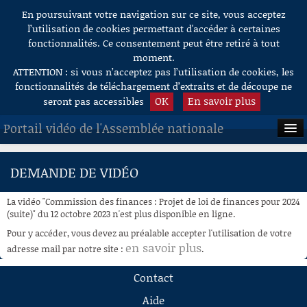
En poursuivant votre navigation sur ce site, vous acceptez
Aller au contenu
l’utilisation de cookies permettant d'accéder à certaines
fonctionnalités. Ce consentement peut être retiré à tout
moment.
ATTENTION : si vous n’acceptez pas l’utilisation de cookies, les
fonctionnalités de téléchargement d’extraits et de découpe ne
OK
En savoir plus
seront pas accessibles
Portail vidéo de l'Assemblée nationale
ACCUEIL
DEMANDE DE VIDÉO
EN DIRECT
La vidéo "Commission des finances : Projet de loi de finances pour 2024
À LA DEMANDE
(suite)" du 12 octobre 2023 n'est plus disponible en ligne.
Pour y accéder, vous devez au préalable accepter l'utilisation de votre
RECHERCHE
en savoir plus
adresse mail par notre site :
.
AIDE À LA DÉCOUPE
Contact
DE VIDÉOS
Aide