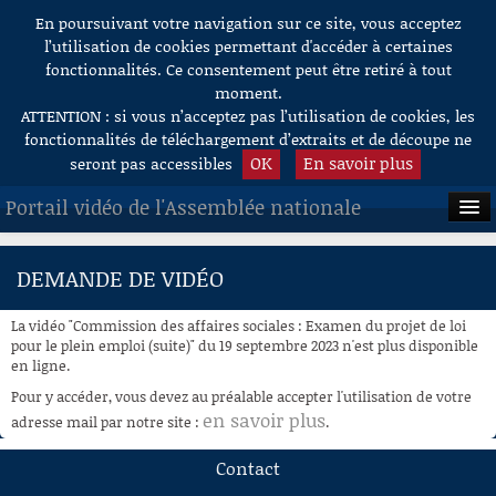
En poursuivant votre navigation sur ce site, vous acceptez
Aller au contenu
l’utilisation de cookies permettant d'accéder à certaines
fonctionnalités. Ce consentement peut être retiré à tout
moment.
ATTENTION : si vous n’acceptez pas l’utilisation de cookies, les
fonctionnalités de téléchargement d’extraits et de découpe ne
OK
En savoir plus
seront pas accessibles
Portail vidéo de l'Assemblée nationale
ACCUEIL
DEMANDE DE VIDÉO
EN DIRECT
La vidéo "Commission des affaires sociales : Examen du projet de loi
À LA DEMANDE
pour le plein emploi (suite)" du 19 septembre 2023 n'est plus disponible
en ligne.
RECHERCHE
Pour y accéder, vous devez au préalable accepter l'utilisation de votre
en savoir plus
adresse mail par notre site :
.
AIDE À LA DÉCOUPE
DE VIDÉOS
Contact