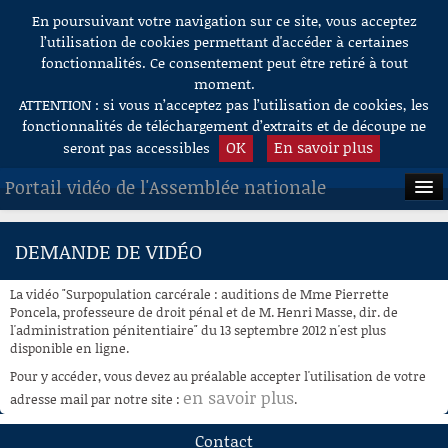
En poursuivant votre navigation sur ce site, vous acceptez
Aller au contenu
l’utilisation de cookies permettant d'accéder à certaines
fonctionnalités. Ce consentement peut être retiré à tout
moment.
ATTENTION : si vous n’acceptez pas l’utilisation de cookies, les
fonctionnalités de téléchargement d’extraits et de découpe ne
OK
En savoir plus
seront pas accessibles
Portail vidéo de l'Assemblée nationale
ACCUEIL
DEMANDE DE VIDÉO
EN DIRECT
La vidéo "Surpopulation carcérale : auditions de Mme Pierrette
À LA DEMANDE
Poncela, professeure de droit pénal et de M. Henri Masse, dir. de
l'administration pénitentiaire" du 13 septembre 2012 n'est plus
disponible en ligne.
RECHERCHE
Pour y accéder, vous devez au préalable accepter l'utilisation de votre
AIDE À LA DÉCOUPE
en savoir plus
adresse mail par notre site :
.
DE VIDÉOS
Contact