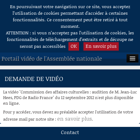
En poursuivant votre navigation sur ce site, vous acceptez
Aller au contenu
l’utilisation de cookies permettant d'accéder à certaines
fonctionnalités. Ce consentement peut être retiré à tout
moment.
ATTENTION : si vous n’acceptez pas l’utilisation de cookies, les
fonctionnalités de téléchargement d’extraits et de découpe ne
OK
En savoir plus
seront pas accessibles
Portail vidéo de l'Assemblée nationale
ACCUEIL
DEMANDE DE VIDÉO
EN DIRECT
La vidéo "Commission des affaires culturelles : audition de M. Jean-Luc
À LA DEMANDE
Hees, PDG de Radio France" du 12 septembre 2012 n'est plus disponible
en ligne.
RECHERCHE
Pour y accéder, vous devez au préalable accepter l'utilisation de votre
en savoir plus
adresse mail par notre site :
.
AIDE À LA DÉCOUPE
DE VIDÉOS
Contact