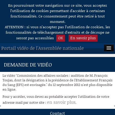
En poursuivant votre navigation sur ce site, vous acceptez
Aller au contenu
l’utilisation de cookies permettant d'accéder à certaines
fonctionnalités. Ce consentement peut être retiré à tout
moment.
ATTENTION : si vous n’acceptez pas l’utilisation de cookies, les
fonctionnalités de téléchargement d’extraits et de découpe ne
OK
En savoir plus
seront pas accessibles
Portail vidéo de l'Assemblée nationale
ACCUEIL
DEMANDE DE VIDÉO
EN DIRECT
La vidéo "Commission des affaires sociales : audition de M. François
À LA DEMANDE
Toujas, dont la désignation à la présidence de l'Etablissement Français
du Sang (EFS) est envisagée." du 12 septembre 2012 n'est plus disponible
en ligne.
RECHERCHE
Pour y accéder, vous devez au préalable accepter l'utilisation de votre
AIDE À LA DÉCOUPE
en savoir plus
adresse mail par notre site :
.
DE VIDÉOS
Contact