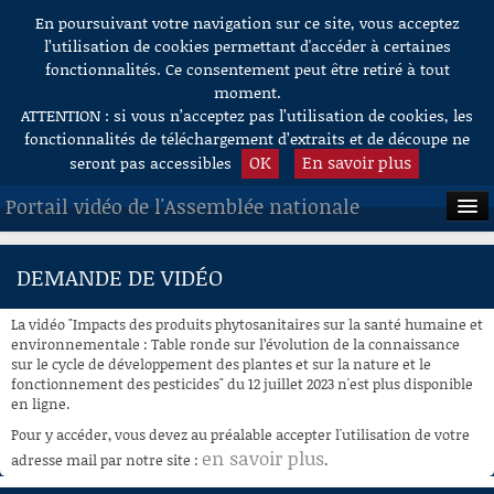
En poursuivant votre navigation sur ce site, vous acceptez
Aller au contenu
l’utilisation de cookies permettant d'accéder à certaines
fonctionnalités. Ce consentement peut être retiré à tout
moment.
ATTENTION : si vous n’acceptez pas l’utilisation de cookies, les
fonctionnalités de téléchargement d’extraits et de découpe ne
OK
En savoir plus
seront pas accessibles
Portail vidéo de l'Assemblée nationale
ACCUEIL
DEMANDE DE VIDÉO
EN DIRECT
La vidéo "Impacts des produits phytosanitaires sur la santé humaine et
À LA DEMANDE
environnementale : Table ronde sur l’évolution de la connaissance
sur le cycle de développement des plantes et sur la nature et le
fonctionnement des pesticides" du 12 juillet 2023 n'est plus disponible
RECHERCHE
en ligne.
AIDE À LA DÉCOUPE
Pour y accéder, vous devez au préalable accepter l'utilisation de votre
DE VIDÉOS
en savoir plus
adresse mail par notre site :
.