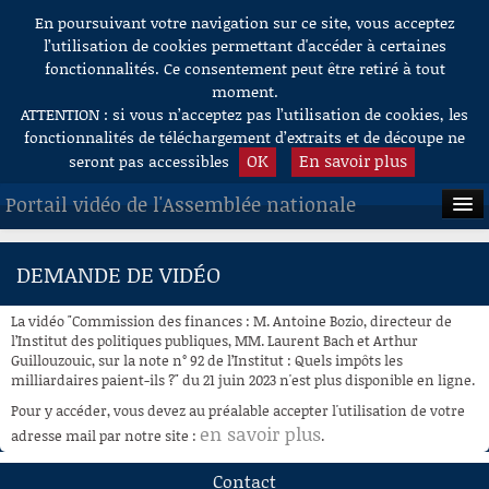
En poursuivant votre navigation sur ce site, vous acceptez
Aller au contenu
l’utilisation de cookies permettant d'accéder à certaines
fonctionnalités. Ce consentement peut être retiré à tout
moment.
ATTENTION : si vous n’acceptez pas l’utilisation de cookies, les
fonctionnalités de téléchargement d’extraits et de découpe ne
OK
En savoir plus
seront pas accessibles
Portail vidéo de l'Assemblée nationale
ACCUEIL
DEMANDE DE VIDÉO
EN DIRECT
La vidéo "Commission des finances : M. Antoine Bozio, directeur de
À LA DEMANDE
l’Institut des politiques publiques, MM. Laurent Bach et Arthur
Guillouzouic, sur la note n° 92 de l’Institut : Quels impôts les
milliardaires paient-ils ?" du 21 juin 2023 n'est plus disponible en ligne.
RECHERCHE
Pour y accéder, vous devez au préalable accepter l'utilisation de votre
AIDE À LA DÉCOUPE
en savoir plus
adresse mail par notre site :
.
DE VIDÉOS
Contact