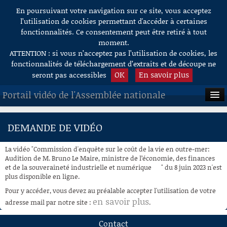
En poursuivant votre navigation sur ce site, vous acceptez
Aller au contenu
l’utilisation de cookies permettant d'accéder à certaines
fonctionnalités. Ce consentement peut être retiré à tout
moment.
ATTENTION : si vous n’acceptez pas l’utilisation de cookies, les
fonctionnalités de téléchargement d’extraits et de découpe ne
OK
En savoir plus
seront pas accessibles
Portail vidéo de l'Assemblée nationale
ACCUEIL
DEMANDE DE VIDÉO
EN DIRECT
La vidéo "Commission d'enquête sur le coût de la vie en outre-mer:
À LA DEMANDE
Audition de M. Bruno Le Maire, ministre de l’économie, des finances
et de la souveraineté industrielle et numérique " du 8 juin 2023 n'est
plus disponible en ligne.
RECHERCHE
Pour y accéder, vous devez au préalable accepter l'utilisation de votre
AIDE À LA DÉCOUPE
en savoir plus
adresse mail par notre site :
.
DE VIDÉOS
Contact