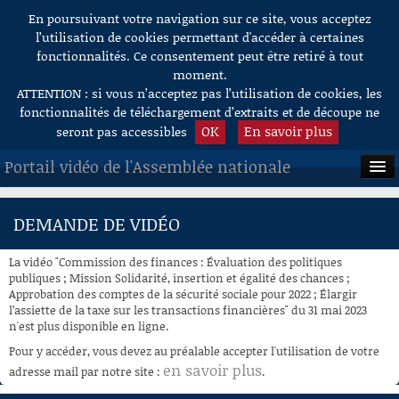
En poursuivant votre navigation sur ce site, vous acceptez
Aller au contenu
l’utilisation de cookies permettant d'accéder à certaines
fonctionnalités. Ce consentement peut être retiré à tout
moment.
ATTENTION : si vous n’acceptez pas l’utilisation de cookies, les
fonctionnalités de téléchargement d’extraits et de découpe ne
OK
En savoir plus
seront pas accessibles
Portail vidéo de l'Assemblée nationale
ACCUEIL
DEMANDE DE VIDÉO
EN DIRECT
La vidéo "Commission des finances : Évaluation des politiques
À LA DEMANDE
publiques ; Mission Solidarité, insertion et égalité des chances ;
Approbation des comptes de la sécurité sociale pour 2022 ; Élargir
l’assiette de la taxe sur les transactions financières" du 31 mai 2023
RECHERCHE
n'est plus disponible en ligne.
AIDE À LA DÉCOUPE
Pour y accéder, vous devez au préalable accepter l'utilisation de votre
DE VIDÉOS
en savoir plus
adresse mail par notre site :
.