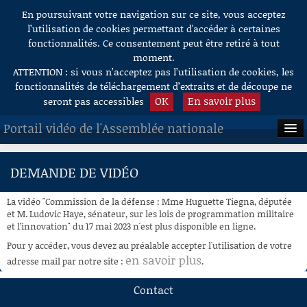
En poursuivant votre navigation sur ce site, vous acceptez
Aller au contenu
l’utilisation de cookies permettant d'accéder à certaines
fonctionnalités. Ce consentement peut être retiré à tout
moment.
ATTENTION : si vous n’acceptez pas l’utilisation de cookies, les
fonctionnalités de téléchargement d’extraits et de découpe ne
OK
En savoir plus
seront pas accessibles
Portail vidéo de l'Assemblée nationale
ACCUEIL
DEMANDE DE VIDÉO
EN DIRECT
La vidéo "Commission de la défense : Mme Huguette Tiegna, députée
À LA DEMANDE
et M. Ludovic Haye, sénateur, sur les lois de programmation militaire
et l’innovation" du 17 mai 2023 n'est plus disponible en ligne.
RECHERCHE
Pour y accéder, vous devez au préalable accepter l'utilisation de votre
en savoir plus
adresse mail par notre site :
.
AIDE À LA DÉCOUPE
DE VIDÉOS
Contact