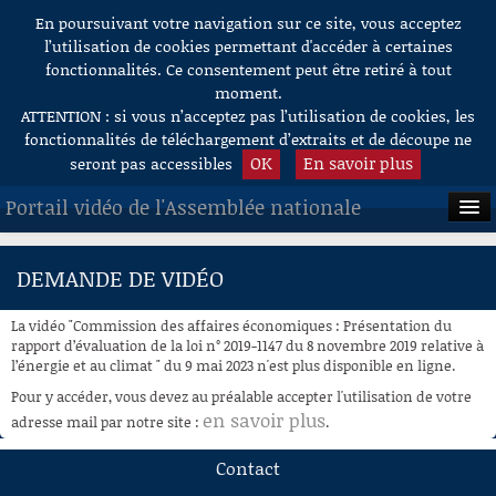
En poursuivant votre navigation sur ce site, vous acceptez
Aller au contenu
l’utilisation de cookies permettant d'accéder à certaines
fonctionnalités. Ce consentement peut être retiré à tout
moment.
ATTENTION : si vous n’acceptez pas l’utilisation de cookies, les
fonctionnalités de téléchargement d’extraits et de découpe ne
OK
En savoir plus
seront pas accessibles
Portail vidéo de l'Assemblée nationale
ACCUEIL
DEMANDE DE VIDÉO
EN DIRECT
La vidéo "Commission des affaires économiques : Présentation du
À LA DEMANDE
rapport d’évaluation de la loi n° 2019-1147 du 8 novembre 2019 relative à
l’énergie et au climat " du 9 mai 2023 n'est plus disponible en ligne.
RECHERCHE
Pour y accéder, vous devez au préalable accepter l'utilisation de votre
en savoir plus
adresse mail par notre site :
.
AIDE À LA DÉCOUPE
DE VIDÉOS
Contact