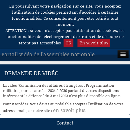
En poursuivant votre navigation sur ce site, vous acceptez
Aller au contenu
l’utilisation de cookies permettant d'accéder à certaines
fonctionnalités. Ce consentement peut être retiré à tout
moment.
ATTENTION : si vous n’acceptez pas l’utilisation de cookies, les
fonctionnalités de téléchargement d’extraits et de découpe ne
OK
En savoir plus
seront pas accessibles
Portail vidéo de l'Assemblée nationale
ACCUEIL
DEMANDE DE VIDÉO
EN DIRECT
La vidéo "Commission des affaires étrangères : Programmation
À LA DEMANDE
militaire pour les années 2024 à 2030 portant diverses dispositions
intéressant la défense" du 3 mai 2023 n'est plus disponible en ligne.
RECHERCHE
Pour y accéder, vous devez au préalable accepter l'utilisation de votre
en savoir plus
adresse mail par notre site :
.
AIDE À LA DÉCOUPE
DE VIDÉOS
Contact