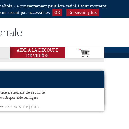
nnalités. Ce consentement peut être retiré à tout moment.
OK
En savoir plus
e ne seront pas accessibles
onale
AIDE À LA DÉCOUPE
DE VIDÉOS
nce nationale de sécurité
lus disponible en ligne.
en savoir plus
te :
.