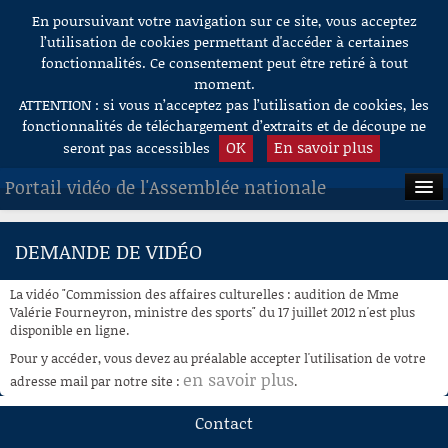
En poursuivant votre navigation sur ce site, vous acceptez
Aller au contenu
l’utilisation de cookies permettant d'accéder à certaines
fonctionnalités. Ce consentement peut être retiré à tout
moment.
ATTENTION : si vous n’acceptez pas l’utilisation de cookies, les
fonctionnalités de téléchargement d’extraits et de découpe ne
OK
En savoir plus
seront pas accessibles
Portail vidéo de l'Assemblée nationale
ACCUEIL
DEMANDE DE VIDÉO
EN DIRECT
La vidéo "Commission des affaires culturelles : audition de Mme
À LA DEMANDE
Valérie Fourneyron, ministre des sports" du 17 juillet 2012 n'est plus
disponible en ligne.
RECHERCHE
Pour y accéder, vous devez au préalable accepter l'utilisation de votre
en savoir plus
adresse mail par notre site :
.
AIDE À LA DÉCOUPE
DE VIDÉOS
Contact