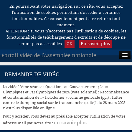
En poursuivant votre navigation sur ce site, vous acceptez
Aller au contenu
l’utilisation de cookies permettant d'accéder à certaines
fonctionnalités. Ce consentement peut être retiré à tout
moment.
ATTENTION : si vous n’acceptez pas l’utilisation de cookies, les
fonctionnalités de téléchargement d’extraits et de découpe ne
OK
En savoir plus
seront pas accessibles
Portail vidéo de l'Assemblée nationale
ACCUEIL
DEMANDE DE VIDÉO
EN DIRECT
La vidéo "2ème séance : Questions au Gouvernement ; Jeux
À LA DEMANDE
Olympiques et Paralympiques de 2024 (vote solennel) ; Reconnaissance
et condamnation de l'« holodomor », comme génocide (ppl) ; Lutter
contre le dumping social sur le transmanche (suite)" du 28 mars 2023
RECHERCHE
n'est plus disponible en ligne.
AIDE À LA DÉCOUPE
Pour y accéder, vous devez au préalable accepter l'utilisation de votre
DE VIDÉOS
en savoir plus
adresse mail par notre site :
.