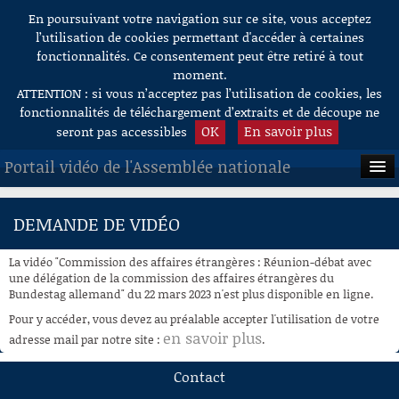
En poursuivant votre navigation sur ce site, vous acceptez
Aller au contenu
l’utilisation de cookies permettant d'accéder à certaines
fonctionnalités. Ce consentement peut être retiré à tout
moment.
ATTENTION : si vous n’acceptez pas l’utilisation de cookies, les
fonctionnalités de téléchargement d’extraits et de découpe ne
OK
En savoir plus
seront pas accessibles
Portail vidéo de l'Assemblée nationale
ACCUEIL
DEMANDE DE VIDÉO
EN DIRECT
La vidéo "Commission des affaires étrangères : Réunion-débat avec
À LA DEMANDE
une délégation de la commission des affaires étrangères du
Bundestag allemand" du 22 mars 2023 n'est plus disponible en ligne.
RECHERCHE
Pour y accéder, vous devez au préalable accepter l'utilisation de votre
en savoir plus
adresse mail par notre site :
.
AIDE À LA DÉCOUPE
DE VIDÉOS
Contact