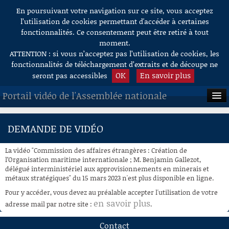
En poursuivant votre navigation sur ce site, vous acceptez
Aller au contenu
l’utilisation de cookies permettant d'accéder à certaines
fonctionnalités. Ce consentement peut être retiré à tout
moment.
ATTENTION : si vous n’acceptez pas l’utilisation de cookies, les
fonctionnalités de téléchargement d’extraits et de découpe ne
OK
En savoir plus
seront pas accessibles
Portail vidéo de l'Assemblée nationale
ACCUEIL
DEMANDE DE VIDÉO
EN DIRECT
La vidéo "Commission des affaires étrangères : Création de
À LA DEMANDE
l’Organisation maritime internationale ; M. Benjamin Gallezot,
délégué interministériel aux approvisionnements en minerais et
métaux stratégiques" du 15 mars 2023 n'est plus disponible en ligne.
RECHERCHE
Pour y accéder, vous devez au préalable accepter l'utilisation de votre
AIDE À LA DÉCOUPE
en savoir plus
adresse mail par notre site :
.
DE VIDÉOS
Contact