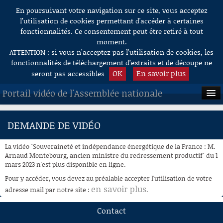
En poursuivant votre navigation sur ce site, vous acceptez
Aller au contenu
l’utilisation de cookies permettant d'accéder à certaines
fonctionnalités. Ce consentement peut être retiré à tout
moment.
ATTENTION : si vous n’acceptez pas l’utilisation de cookies, les
fonctionnalités de téléchargement d’extraits et de découpe ne
OK
En savoir plus
seront pas accessibles
Portail vidéo de l'Assemblée nationale
ACCUEIL
DEMANDE DE VIDÉO
EN DIRECT
La vidéo "Souveraineté et indépendance énergétique de la France : M.
À LA DEMANDE
Arnaud Montebourg, ancien ministre du redressement productif" du 1
mars 2023 n'est plus disponible en ligne.
RECHERCHE
Pour y accéder, vous devez au préalable accepter l'utilisation de votre
en savoir plus
adresse mail par notre site :
.
AIDE À LA DÉCOUPE
DE VIDÉOS
Contact