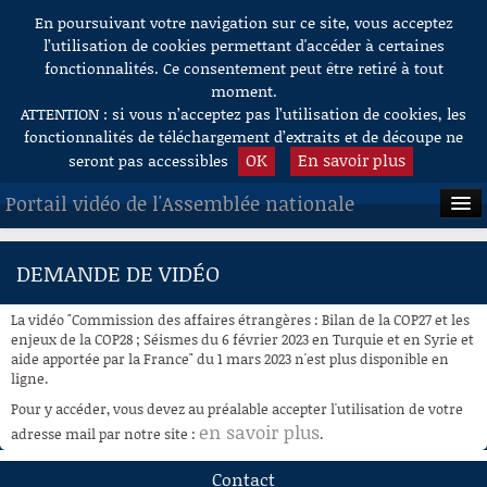
En poursuivant votre navigation sur ce site, vous acceptez
Aller au contenu
l’utilisation de cookies permettant d'accéder à certaines
fonctionnalités. Ce consentement peut être retiré à tout
moment.
ATTENTION : si vous n’acceptez pas l’utilisation de cookies, les
fonctionnalités de téléchargement d’extraits et de découpe ne
OK
En savoir plus
seront pas accessibles
Portail vidéo de l'Assemblée nationale
ACCUEIL
DEMANDE DE VIDÉO
EN DIRECT
La vidéo "Commission des affaires étrangères : Bilan de la COP27 et les
À LA DEMANDE
enjeux de la COP28 ; Séismes du 6 février 2023 en Turquie et en Syrie et
aide apportée par la France" du 1 mars 2023 n'est plus disponible en
ligne.
RECHERCHE
Pour y accéder, vous devez au préalable accepter l'utilisation de votre
AIDE À LA DÉCOUPE
en savoir plus
adresse mail par notre site :
.
DE VIDÉOS
Contact