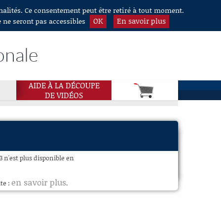
nnalités. Ce consentement peut être retiré à tout moment.
OK
En savoir plus
e ne seront pas accessibles
onale
AIDE À LA DÉCOUPE
DE VIDÉOS
3 n'est plus disponible en
en savoir plus
te :
.