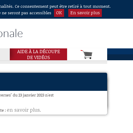
nnalités. Ce consentement peut être retiré à tout moment.
OK
En savoir plus
e ne seront pas accessibles
onale
AIDE À LA DÉCOUPE
DE VIDÉOS
erses" du 23 janvier 2023 n'est
en savoir plus
te :
.