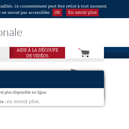
nnalités. Ce consentement peut être retiré à tout moment.
OK
En savoir plus
e ne seront pas accessibles
onale
AIDE À LA DÉCOUPE
DE VIDÉOS
st plus disponible en ligne.
en savoir plus
te :
.