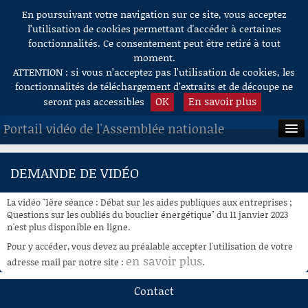
En poursuivant votre navigation sur ce site, vous acceptez
Aller au contenu
l’utilisation de cookies permettant d'accéder à certaines
fonctionnalités. Ce consentement peut être retiré à tout
moment.
ATTENTION : si vous n’acceptez pas l’utilisation de cookies, les
fonctionnalités de téléchargement d’extraits et de découpe ne
OK
En savoir plus
seront pas accessibles
Portail vidéo de l'Assemblée nationale
ACCUEIL
DEMANDE DE VIDÉO
EN DIRECT
La vidéo "1ère séance : Débat sur les aides publiques aux entreprises ;
À LA DEMANDE
Questions sur les oubliés du bouclier énergétique" du 11 janvier 2023
n'est plus disponible en ligne.
RECHERCHE
Pour y accéder, vous devez au préalable accepter l'utilisation de votre
en savoir plus
adresse mail par notre site :
.
AIDE À LA DÉCOUPE
DE VIDÉOS
Contact